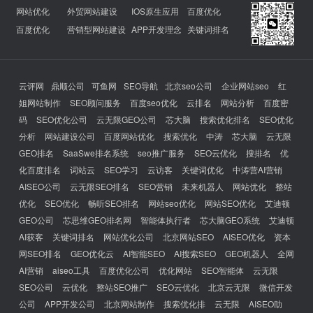
网站优化
外贸网站建设
IOS原生应用
百度优化
百度优化
营销型网站建设
APP开发理念
关键词排名
云评网
鼎顺公司
可鱼网
SEO导航
北京seo公司
企业网站seo
红
姐网站制作
SEO顾问服务
百度seo优化
云排名
网站分析
百度密
码
SEO优化公司
云无限GEO公司
芯大脑
搜索优化排名
SEO优化
分析
网站建设公司
百度网站优化
搜索优化
中涛
芯大脑
云无限
GEO排名
SaaSwe排名系统
seo推广服务
SEO云优化
搜排名
优
化百度排名
词站云
SEO学习
云访客
关键词优化
中涛营AI营销
AISEO公司
云无限SEO排名
SEO营销
未来机器人
网站优化
整站
优化
SEO优化
畅听SEO排名
网站seo优化
网站SEO优化
艾迪顿
GEO公司
芯思维GEO排名网
智能体执行者
芯大脑GEO系统
艾迪顿
AI获客
关键词排名
网站优化公司
北京网站SEO
AISEO优化
资本
网SEO排名
GEO优化云
AI智能SEO
AI搜索SEO
GEO机器人
全网
AI营销
aiseo工具
百度优化公司
优化网站
SEO智能体
云无限
SEO公司
云优化
整站SEO推广
SEO云优化
北京云无限
微信开发
公司
APP开发公司
北京网站制作
搜索优化排
云无限
AISEO助