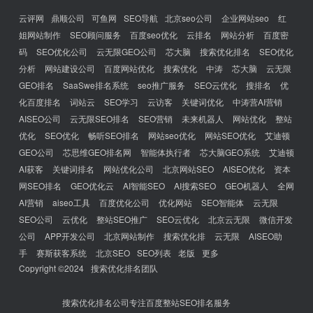
云评网
鼎顺公司
可鱼网
SEO导航
北京seo公司
企业网站seo
红
姐网站制作
SEO顾问服务
百度seo优化
云排名
网站分析
百度密
码
SEO优化公司
云无限GEO公司
芯大脑
搜索优化排名
SEO优化
分析
网站建设公司
百度网站优化
搜索优化
中涛
芯大脑
云无限
GEO排名
SaaSwe排名系统
seo推广服务
SEO云优化
搜排名
优
化百度排名
词站云
SEO学习
云访客
关键词优化
中涛营AI营销
AISEO公司
云无限SEO排名
SEO营销
未来机器人
网站优化
整站
优化
SEO优化
畅听SEO排名
网站seo优化
网站SEO优化
艾迪顿
GEO公司
芯思维GEO排名网
智能体执行者
芯大脑GEO系统
艾迪顿
AI获客
关键词排名
网站优化公司
北京网站SEO
AISEO优化
资本
网SEO排名
GEO优化云
AI智能SEO
AI搜索SEO
GEO机器人
全网
AI营销
aiseo工具
百度优化公司
优化网站
SEO智能体
云无限
SEO公司
云优化
整站SEO推广
SEO云优化
北京云无限
微信开发
公司
APP开发公司
北京网站制作
搜索优化排
云无限
AISEO助
手
赛斯获客系统
北京SEO
SEO列表
老版
更多
Copyright ©2024
搜索优化排名团队
搜索优化排名公司专注百度整站SEO排名服务