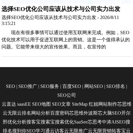
选择SEO优化公司应该从技术与公司实力出发
选择SEO优化公司应该从技术与公司实力出发 - 2026/8/11
3:15:21
现在有很多事情可以通过使用互联网来完成。例如，SEO
优化技术可以用于促进互联网上的营销。这是一个值得承认的
问题。它能带来很大的宣传效果。而且，在宣传的
SEO
|
SEO推广
|
SEO服务
|
百度SEO
|
网站SEO
|
SEO排名
|
SEO公司
云直达
saasEE
SEO地图
SEO文章
SiteMap
红姐网站制作
芯思维
云无限
云排名
网站分析
百度密码
芯思维
外波斯
芯大脑SEO
开尔
邢
优化分析
搜客宝
搜索宝
搜索优化
SaaSee
芯思考
中涛AISEO
搜
排名
搜到你
SEO学习通
云访客
云无限推广
云无限营销
拓客宝
云